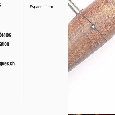
s
Éspace client
érales
tation
ques.ch