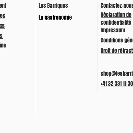
ent
Les Barriques
Contactez-nou
Déclaration de
ges
La gastronomie
confidentialité
ncs
Impressum
és
Conditions gén
fine
Droit de rétrac
shop@lesbarri
+41 32 331 11 30