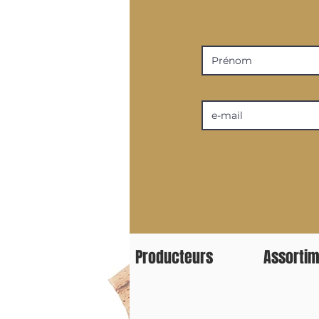
MAINTENANT >> CE
un ami, livraison 
Lorsqu'il s'agit 
pour nous. Parco
exquis et notre e
au panier Nouvea
Boutique > LES B
proposer un comme
l'excellence du s
chaque produit c
possible. Visitez
rosés et des prod
sont issus de la 
Provence sont no
et de délicieuses
Producteurs
Assorti