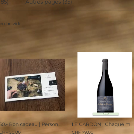
(85)
Autres pages (35)
herche vide
50.- Bon cadeau | Personalisé
LE GARDON | Chaque mois | À partir de 79.-
CHF 50.00
CHF 79.00