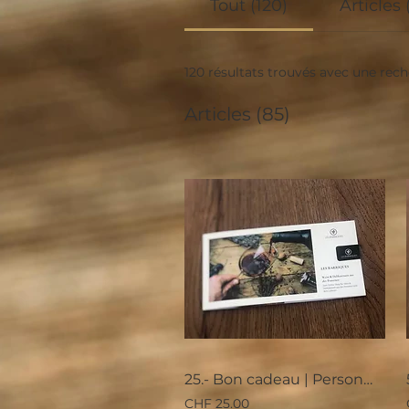
Tout (120)
Articles 
120 résultats trouvés avec une rec
Articles (85)
25.- Bon cadeau | Personalisé
CHF 25.00