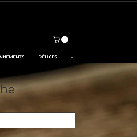
Mon compte
0.-
NNEMENTS
DÉLICES
...
che