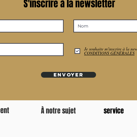
S'inscrire à la newsletter
 QUE DISENT LES GENS Service client très rapide et amical, a
rapide. Merci beaucoup , le destinataire était très content ! —M T
de décrire nos produits ou notre boutique en ligne, nous laissons n
urez les commentaires ci-dessous et apprenez-en davantage sur
xpérience d'achat agréable. Les favoris du mois... Nouveau Ruptu
u 7,90CHF Prix Ajouter au panier Nouveau Rupture de stock Ajo
ARRIQUES en ligne Nous avons créé LES BARRIQUES avec un obje
rce en ligne fiable, simple et de qualité. Notre passion pour l
ervice nous a toujours animés et continuera de le faire à l'avenir
Je souhaite m'inscrire à la new
CONDITIONS GÉNÉRALES
ompte et nous nous efforçons de rendre l'expérience d'achat aus
 notre boutique et commandez en ligne des vins rouges, des vins 
uits d'épicerie fine. En provenance directe de Provence et du L
culture biologique ou même certifiés Demeter. Les vins et les dél
ENVOYER
tre passion. Dans notre boutique, vous pouvez commander des 
 spécialités directement à votre domicile. En savoir plus
ment
À notre sujet
service