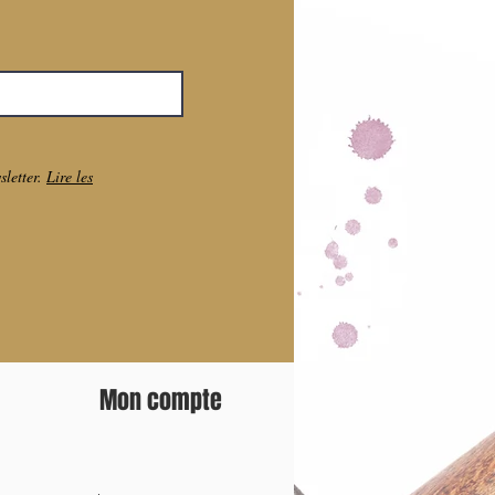
ide pour "donner"
estimonials...
os clients parler
 nos produits
re de stock Ajouter
uter au panier
ctif clair :
a Provence et
. Nous savons que
sletter.
Lire les
si agréable que
blancs, des vins
uberon, beaucoup
ices de la
vins sélectionnés
Mon compte