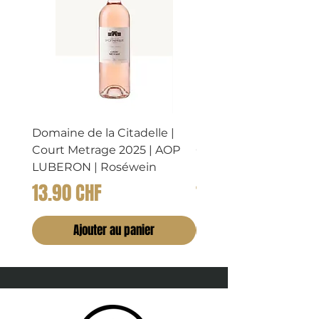
Domaine de la Citadelle |
Domaine de la Citadel
Court Metrage 2025 | AOP
CHATAIGNIER 2023 |
LUBERON | Roséwein
LUBERON | Rosewei
Prix
Prix
13.90 CHF
14.90 CHF
Ajouter au panier