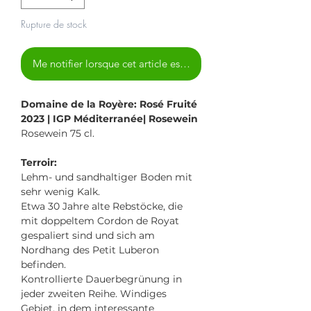
Rupture de stock
Me notifier lorsque cet article est disponible
Domaine de la Royère: Rosé Fruité
2023 | IGP Méditerranée| Rosewein
Rosewein 75 cl.
Terroir:
Lehm- und sandhaltiger Boden mit
sehr wenig Kalk.
Etwa 30 Jahre alte Rebstöcke, die
mit doppeltem Cordon de Royat
gespaliert sind und sich am
Nordhang des Petit Luberon
befinden.
Kontrollierte Dauerbegrünung in
jeder zweiten Reihe. Windiges
Gebiet, in dem interessante