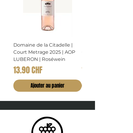
Domaine de la Citadelle |
Domaine de la Citadel
Court Metrage 2025 | AOP
CHATAIGNIER 2023 |
LUBERON | Roséwein
LUBERON | Rosewei
Prix
Prix
13.90 CHF
14.90 CHF
Ajouter au panier