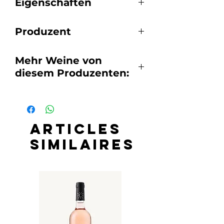
Eigenschaften
Muscat Petits-Grains
13% vol.
Produzent
Domaine de la Royère | 84580
Mehr Weine von
OPPEDE
diesem Produzenten:
Départment: 84, Vaucluse
Articles
similaires
Bio
Bio