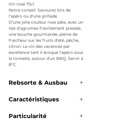
Vin rosé 75cl
Notre conseil: Savourez lors de
l'apéro ou d'une grillade.
D’une jolie couleur rose pâle, avec un
nez d’agrumes fraichement pressés,
une bouche gourmande, pleine de
fraicheur sur les fruits d’été, pêche,
citron. Le vin des vacances par
excellence tant il évoque l’apéro sous
la tonnelle, autour d’un BBQ. Servir à
8°C.
Rebsorte & Ausbau
Rebsorten:
Caractéristiques
Grenache – Carignan
Ausbau:
À servir à 8°C
4 Monate Cuve Inox
Particularité
Alc.: 13%
Les vins du Domaine des Peyre