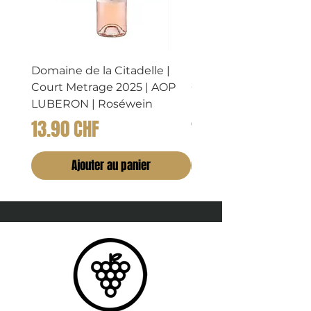
Domaine de la Citadelle |
Domaine de la Citadel
Court Metrage 2025 | AOP
CHATAIGNIER 2023 |
LUBERON | Roséwein
LUBERON | Rosewei
Prix
Prix
13.90 CHF
14.90 CHF
Ajouter au panier