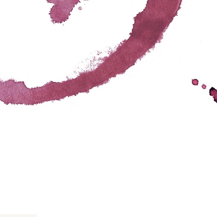
/ 300kcal - Fett: 0g - davon
tsäuren <0g - Kohlenhydrate:
ker: 60g - Eiweiß: 0,5g - Salz <
Bio