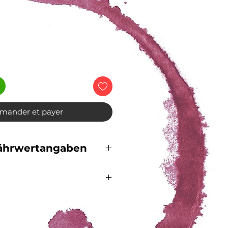
rix
ander et payer
Nährwertangaben
se aus der Provence 50%,
herisches Öl von Lavendel
et mit 55 g Frucht pro 100 g.
1830
60g pro 100g. Kann Spuren
ssen enthalten.
iche Nährwerte pro 100g/ml: