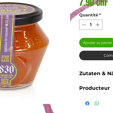
P
7.90 CHF
Quantité
*
Ajouter au panier
Comm
Zutaten & 
Zutaten:
Apriko
Producteur
Rohrzucker, ät
0,15%. Zubereit
Maison Bremond 
Zuckergehalt: 
von anderen Nü
Durchschnittl