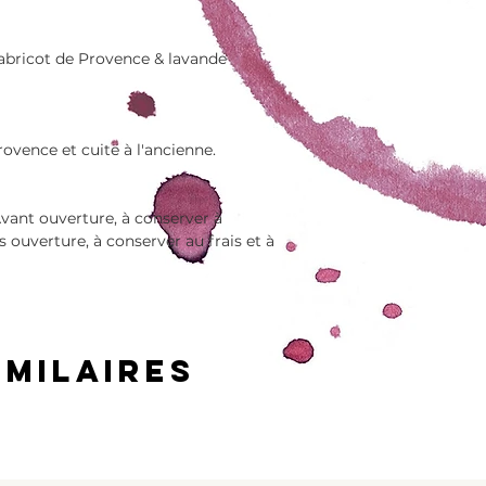
Energie: 1217kJ 
gesättigte Fet
abricot de Provence & lavande
61g - davon Zuc
0,05g.
rovence et cuite à l'ancienne.
vant ouverture, à conserver à
ouverture, à conserver au frais et à
imilaires