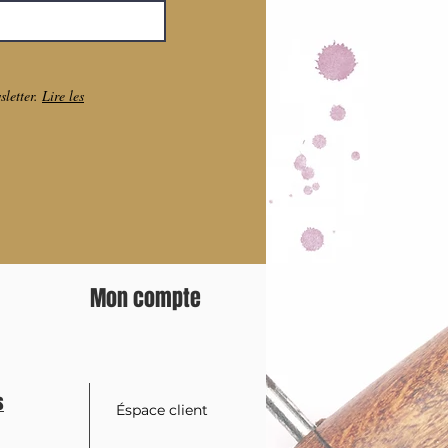
sletter.
Lire les
Mon compte
s
Éspace client